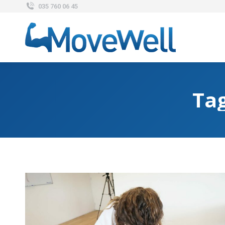
035 760 06 45
Ta