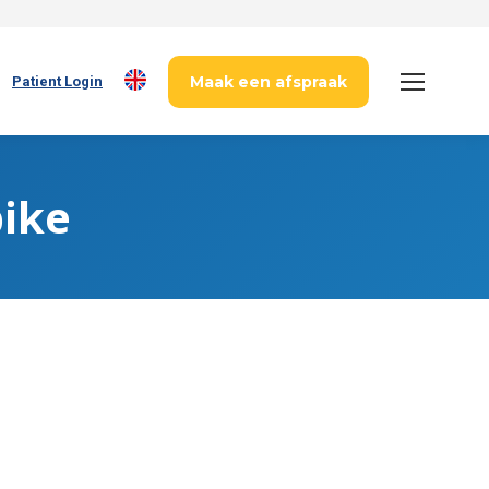
Maak een afspraak
Patient Login
ike