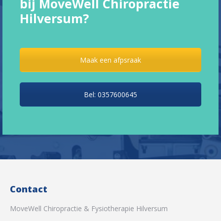
bij MoveWell Chiropractie
Hilversum?
Maak een afpsraak
Bel: 0357600645
Contact
MoveWell Chiropractie & Fysiotherapie Hilversum