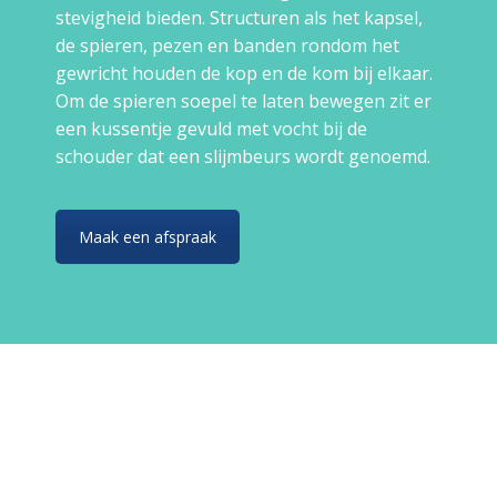
stevigheid bieden. Structuren als het kapsel,
de spieren, pezen en banden rondom het
gewricht houden de kop en de kom bij elkaar.
Om de spieren soepel te laten bewegen zit er
een kussentje gevuld met vocht bij de
schouder dat een slijmbeurs wordt genoemd.
Maak een afspraak