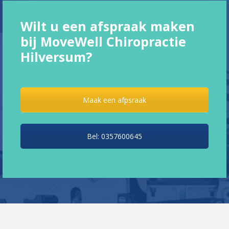
Wilt u een afspraak maken
bij MoveWell Chiropractie
Hilversum?
Maak een afpsraak
Bel: 0357600645