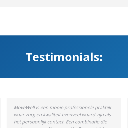
Testimonials:
MoveWell is een mooie professionele praktijk
waar zorg en kwaliteit evenveel waard zijn als
het persoonlijk contact. Een combinatie die