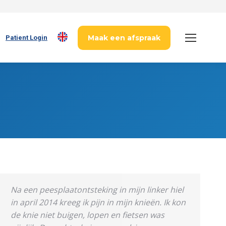
Maak een afspraak
Patient Login
Na een peesplaatontsteking in mijn linker hiel
in april 2014 kreeg ik pijn in mijn knieën. Ik kon
de knie niet buigen, lopen en fietsen was