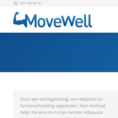
035 760 06 45
Door een kettingbotsing, een whiplash en
hersenschudding opgelopen. Sten Hofstad
helpt me enorm in mijn herstel. Adequate