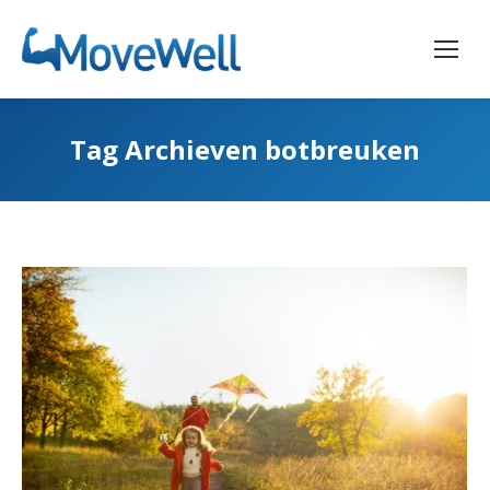
Tag Archieven
botbreuken