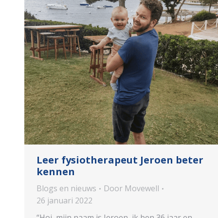
Leer fysiotherapeut Jeroen beter
kennen
Blogs en nieuws
Door
Movewell
26 januari 2022
“Hoi, mijn naam is Jeroen, ik ben 36 jaar en