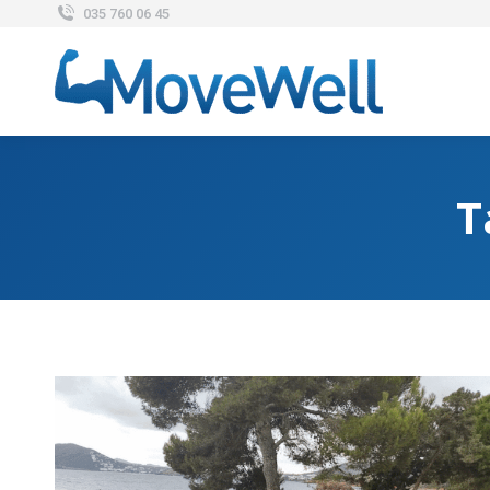
035 760 06 45
T