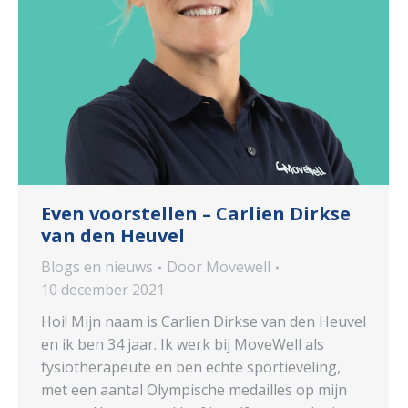
Even voorstellen – Carlien Dirkse
van den Heuvel
Blogs en nieuws
Door
Movewell
10 december 2021
Hoi! Mijn naam is Carlien Dirkse van den Heuvel
en ik ben 34 jaar. Ik werk bij MoveWell als
fysiotherapeute en ben echte sportieveling,
met een aantal Olympische medailles op mijn