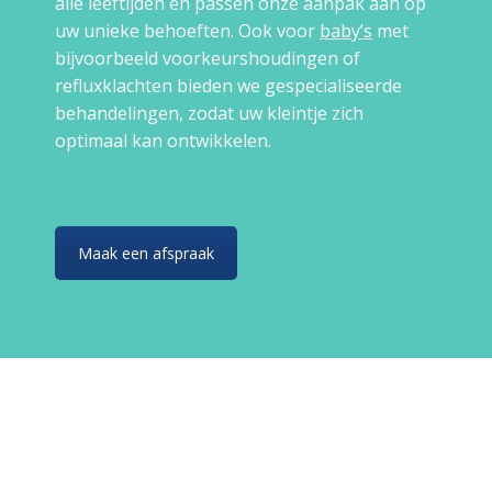
alle leeftijden en passen onze aanpak aan op
uw unieke behoeften. Ook voor
baby’s
met
bijvoorbeeld voorkeurshoudingen of
refluxklachten bieden we gespecialiseerde
behandelingen, zodat uw kleintje zich
optimaal kan ontwikkelen.
Maak een afspraak