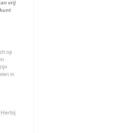
an vrij
 kunt
ich op
en
zijn
elen in
Hierbij