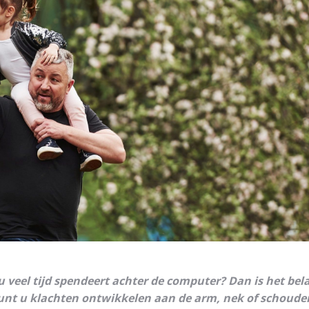
veel tijd spendeert achter de computer? Dan is het bela
unt u klachten ontwikkelen aan de arm, nek of schouder