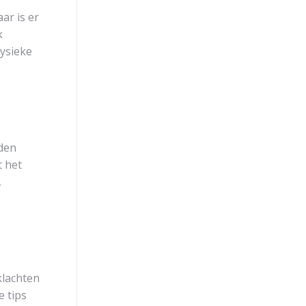
ar is er
k
ysieke
rden
t het
,
klachten
e tips