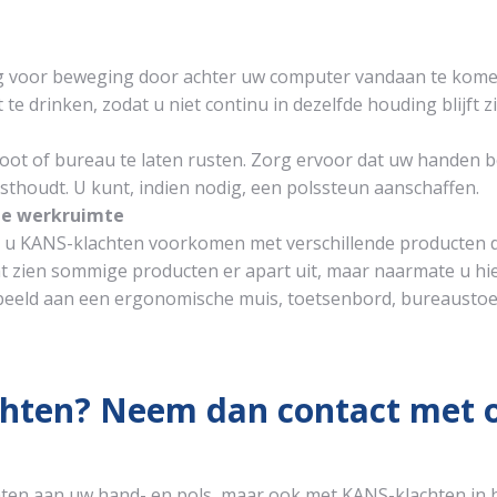
rg voor beweging door achter uw computer vandaan te kom
te drinken, zodat u niet continu in dezelfde houding blijft zi
oot of bureau te laten rusten. Zorg ervoor dat uw handen 
sthoudt. U kunt, indien nodig, een polssteun aanschaffen.
de werkruimte
 u KANS-klachten voorkomen met verschillende producten d
ht zien sommige producten er apart uit, maar naarmate u h
orbeeld aan een ergonomische muis, toetsenbord, bureaustoe
achten? Neem dan contact met 
ten aan uw hand- en pols, maar ook met KANS-klachten in 