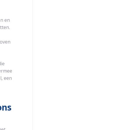
en en
tten.
boven
ie
iermee
l, een
ons
het