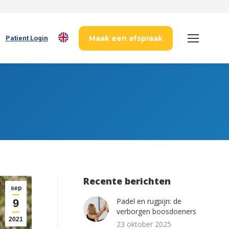
Maak een afspraak
Patient Login
Recente berichten
sep
Padel en rugpijn: de
9
verborgen boosdoeners
2021
23 oktober 2025