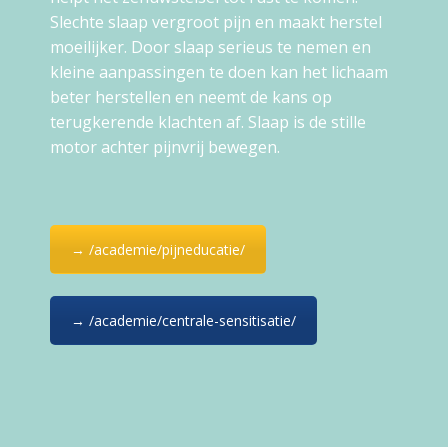
Slechte slaap vergroot pijn en maakt herstel
moeilijker. Door slaap serieus te nemen en
kleine aanpassingen te doen kan het lichaam
beter herstellen en neemt de kans op
terugkerende klachten af. Slaap is de stille
motor achter pijnvrij bewegen.
→ /academie/pijneducatie/
→ /academie/centrale-sensitisatie/