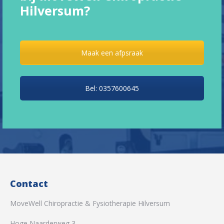
Hilversum?
Maak een afpsraak
Bel: 0357600645
Contact
MoveWell Chiropractie & Fysiotherapie Hilversum
Hoge Naarderweg 3