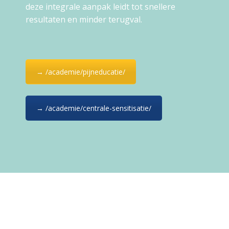
deze integrale aanpak leidt tot snellere
resultaten en minder terugval.
→ /academie/pijneducatie/
→ /academie/centrale-sensitisatie/