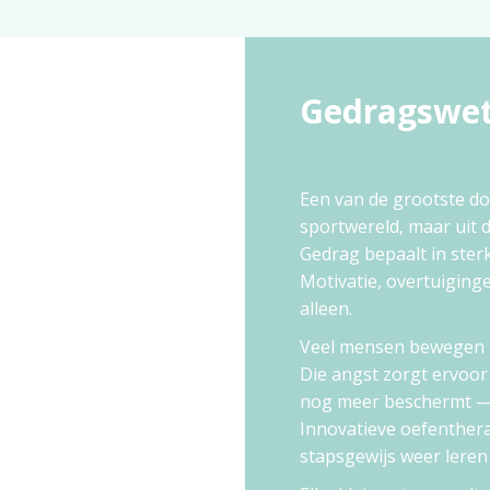
Gedragswet
Een van de grootste do
sportwereld, maar uit 
Gedrag bepaalt in ster
Motivatie, overtuiging
alleen.
Veel mensen bewegen m
Die angst zorgt ervoor
nog meer beschermt — e
Innovatieve oefenthera
stapsgewijs weer leren