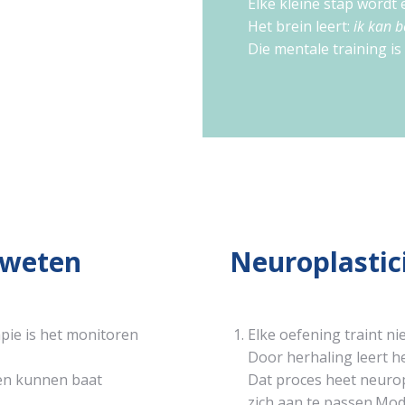
Elke kleine stap wordt 
Het brein leert:
ik kan 
Die mentale training is 
 weten
Neuroplastici
pie is het monitoren
Elke oefening traint n
Door herhaling leert het
ten kunnen baat
Dat proces heet neurop
zich aan te passen.
Mode