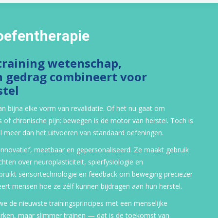
oefentherapie
raining wetenschap,
n gedrag combineert voor
tel
an bijna elke vorm van revalidatie. Of het nu gaat om
s of chronische pijn: bewegen is de motor van herstel. Toch is
l meer dan het uitvoeren van standaard oefeningen.
innovatief, meetbaar en gepersonaliseerd. Ze maakt gebruik
hten over neuroplasticiteit, spierfysiologie en
bruikt sensortechnologie en feedback om beweging preciezer
 leert mensen hoe ze zélf kunnen bijdragen aan hun herstel.
e de nieuwste trainingsprincipes met een menselijke
erken, maar slimmer trainen — dat is de toekomst van