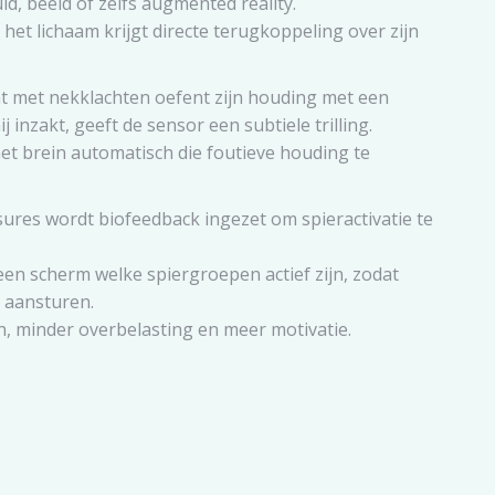
uid, beeld of zelfs augmented reality.
 het lichaam krijgt directe terugkoppeling over zijn
nt met nekklachten oefent zijn houding met een
 inzakt, geeft de sensor een subtiele trilling.
het brein automatisch die foutieve houding te
ssures wordt biofeedback ingezet om spieractivatie te
n scherm welke spiergroepen actief zijn, zodat
 aansturen.
en, minder overbelasting en meer motivatie.