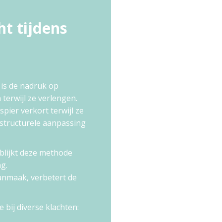
ht tijdens
 is de nadruk op
terwijl ze verlengen.
spier verkort terwijl ze
r structurele aanpassing
 blijkt deze methode
ng.
anmaak, verbetert de
bij diverse klachten: