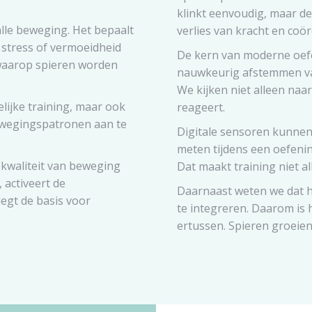
.
klinkt eenvoudig, maar de 
alle beweging. Het bepaalt
verlies van kracht en coör
 stress of vermoeidheid
De kern van moderne oef
waarop spieren worden
nauwkeurig afstemmen van
We kijken niet alleen naa
lijke training, maar ook
reageert.
bewegingspatronen aan te
Digitale sensoren kunnen
meten tijdens een oefenin
 kwaliteit van beweging
Dat maakt training niet al
 activeert de
Daarnaast weten we dat h
legt de basis voor
te integreren. Daarom is 
ertussen. Spieren groeien 