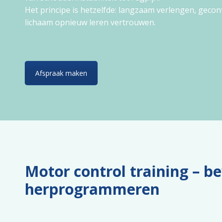
Het principe is hetzelfde: langzaam verlengen, geco
lichaam opnieuw leren vertrouwen.
Afspraak maken
Motor control training – b
herprogrammeren