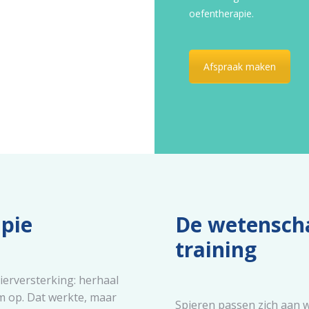
oefentherapie.
Afspraak maken
apie
De wetenscha
training
ierversterking: herhaal
m op. Dat werkte, maar
Spieren passen zich aan w