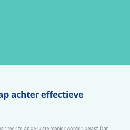
p achter effectieve
anneer ze op de juiste manier worden belast. Dat