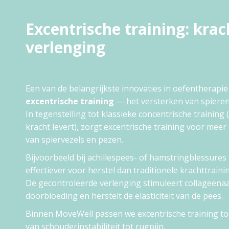
Excentrische training: krac
verlenging
Een van de belangrijkste innovaties in oefentherapie
excentrische training
— het versterken van spieren 
In tegenstelling tot klassieke concentrische training (
kracht levert), zorgt excentrische training voor mee
van spiervezels en pezen.
Bijvoorbeeld bij achillespees- of hamstringblessures
effectiever voor herstel dan traditionele krachttraini
De gecontroleerde verlenging stimuleert collageena
doorbloeding en herstelt de elasticiteit van de pees.
Binnen MoveWell passen we excentrische training toe 
van schouderinstabiliteit tot rugpijn.