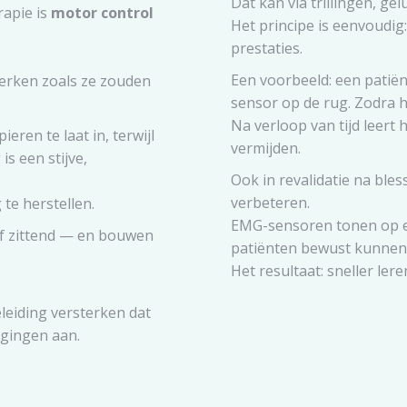
Dat kan via trillingen, gel
rapie is
motor control
Het principe is eenvoudig:
prestaties.
Een voorbeeld: een patië
erken zoals ze zouden
sensor op de rug. Zodra hij
Na verloop van tijd leert 
ieren te laat in, terwijl
vermijden.
s een stijve,
Ook in revalidatie na ble
verbeteren.
 te herstellen.
EMG-sensoren tonen op ee
of zittend — en bouwen
patiënten bewust kunnen
Het resultaat: sneller ler
eiding versterken dat
egingen aan.