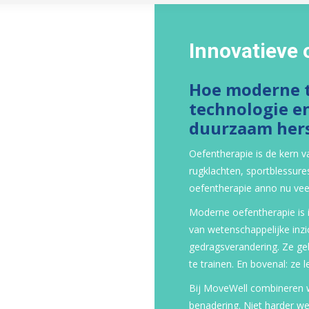
Innovatieve 
Hoe moderne t
technologie e
duurzaam hers
Oefentherapie is de kern v
rugklachten, sportblessure
oefentherapie anno nu vee
Moderne oefentherapie is 
van wetenschappelijke inzic
gedragsverandering. Ze ge
te trainen. En bovenal: ze
Bij MoveWell combineren w
benadering. Niet harder w