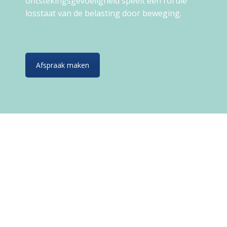
ontstekingsgevoeligheid speelt een rol die
losstaat van de belasting door beweging.
Afspraak maken