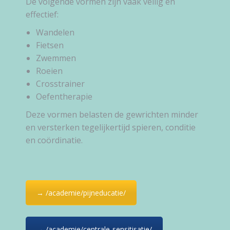
De volgende vormen zijn vaak veilig en
effectief:
Wandelen
Fietsen
Zwemmen
Roeien
Crosstrainer
Oefentherapie
Deze vormen belasten de gewrichten minder
en versterken tegelijkertijd spieren, conditie
en coördinatie.
→ /academie/pijneducatie/
→ /academie/centrale-sensitisatie/